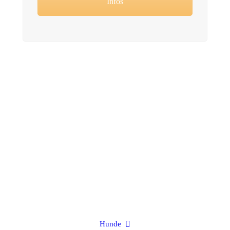
Infos
Hunde
hier warten unsere Hunde auf ein neues Zuhause
Hunde