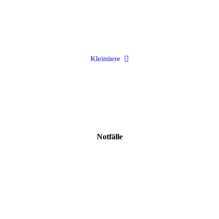
Kleintiere
Hier warten unsere Kleintiere auf Euch!
Kleintiere
Notfälle