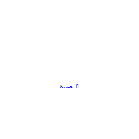
Katzen
Hier warten unsere Katzen auf ein neues Zuhause
Katzen