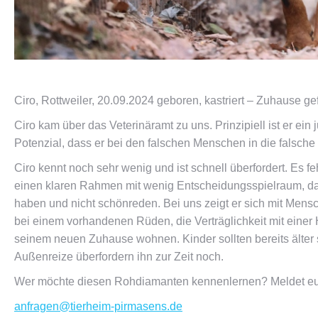
Ciro, Rottweiler, 20.09.2024 geboren, kastriert – Zuhause g
Ciro kam über das Veterinäramt zu uns. Prinzipiell ist er e
Potenzial, dass er bei den falschen Menschen in die falsc
Ciro kennt noch sehr wenig und ist schnell überfordert. Es 
einen klaren Rahmen mit wenig Entscheidungsspielraum, da 
haben und nicht schönreden. Bei uns zeigt er sich mit Mensc
bei einem vorhandenen Rüden, die Verträglichkeit mit einer H
seinem neuen Zuhause wohnen. Kinder sollten bereits älter s
Außenreize überfordern ihn zur Zeit noch.
Wer möchte diesen Rohdiamanten kennenlernen? Meldet euch 
anfragen@tierheim-pirmasens.de