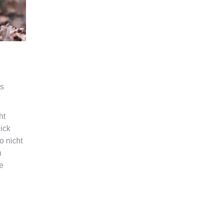
us
ht
ick
o nicht
n
e