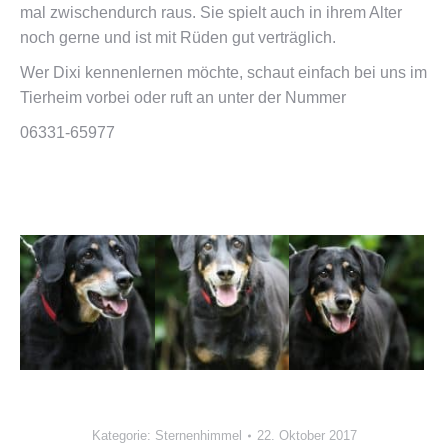
mal zwischendurch raus. Sie spielt auch in ihrem Alter
noch gerne und ist mit Rüden gut verträglich.
Wer Dixi kennenlernen möchte, schaut einfach bei uns im
Tierheim vorbei oder ruft an unter der Nummer
06331-65977
Kategorie:
Sternenhimmel
22. Oktober 2017