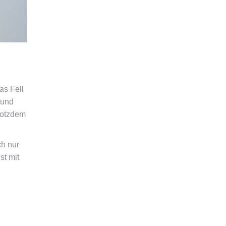
as Fell
 und
Trotzdem
ch nur
st mit