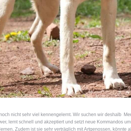
 noch nicht sehr viel kennengelernt. Wir suchen wir deshalb M
hwer, lernt schnell und akzeptiert und setzt neue Kommandos u
 lernen. Zudem ist sie sehr verträglich mit Artgenossen, könnt