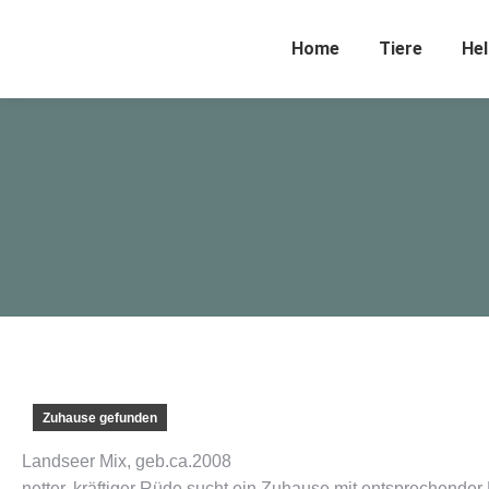
Home
Tiere
Hel
Zuhause gefunden
Landseer Mix, geb.ca.2008
netter, kräftiger Rüde sucht ein Zuhause mit entsprechend