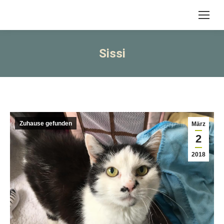
Sissi
Zuhause gefunden
März
2
2018